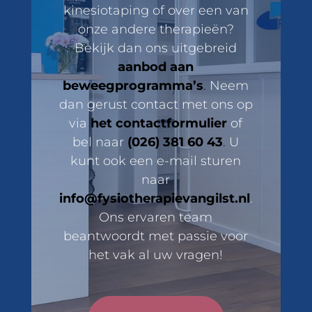
kinesiotaping of over een van
onze andere therapieën?
Bekijk dan ons uitgebreid
aanbod aan
beweegprogramma’s
.
Neem
dan gerust contact met ons op
via
het contactformulier
of
bel naar
(026) 381 60 43
.
U
kunt ook een e-mail sturen
naar
info@fysiotherapievangilst.nl
.
Ons ervaren team
beantwoordt met passie voor
het vak al uw vragen!