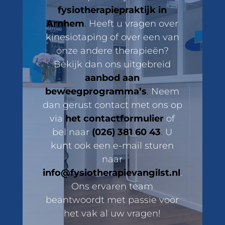
fysiotherapiepraktijk in
Arnhem
.
Heeft u vragen over
kinesiotaping of over een van
onze andere therapieën?
Bekijk dan ons uitgebreid
aanbod aan
beweegprogramma’s
.
Neem
dan gerust contact met ons op
via
het contactformulier
of
bel naar
(026) 381 60 43
.
U
kunt ook een e-mail sturen
naar
info@fysiotherapievangilst.nl
.
Ons ervaren team
beantwoordt met passie voor
het vak al uw vragen!