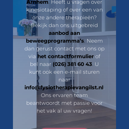
Arnhem
.
Heeft u vragen over
kinesiotaping of over een van
onze andere therapieën?
Bekijk dan ons uitgebreid
aanbod aan
beweegprogramma’s
.
Neem
dan gerust contact met ons op
via
het contactformulier
of
bel naar
(026) 381 60 43
.
U
kunt ook een e-mail sturen
naar
info@fysiotherapievangilst.nl
.
Ons ervaren team
beantwoordt met passie voor
het vak al uw vragen!