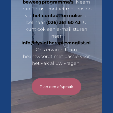
beweegprogramma’s
.
Neem
dan gerust contact met ons op
via
het contactformulier
of
bel naar
(026) 381 60 43
.
U
kunt ook een e-mail sturen
naar
info@fysiotherapievangilst.nl
.
Ons ervaren team
beantwoordt met passie voor
het vak al uw vragen!
Plan een afspraak