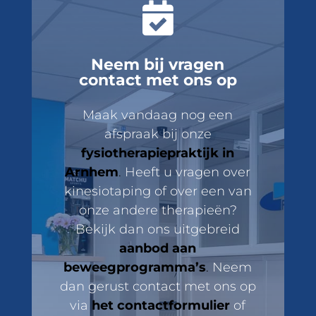

Neem bij vragen
contact met ons op
Maak vandaag nog een
afspraak bij onze
fysiotherapiepraktijk in
Arnhem
.
Heeft u vragen over
kinesiotaping of over een van
onze andere therapieën?
Bekijk dan ons uitgebreid
aanbod aan
beweegprogramma’s
.
Neem
dan gerust contact met ons op
via
het contactformulier
of