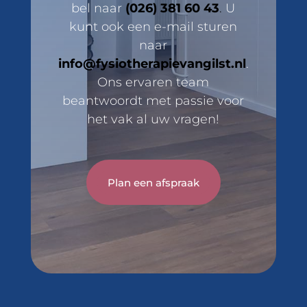
bel naar
(026) 381 60 43
.
U
kunt ook een e-mail sturen
naar
info@fysiotherapievangilst.nl
.
Ons ervaren team
beantwoordt met passie voor
het vak al uw vragen!
Plan een afspraak