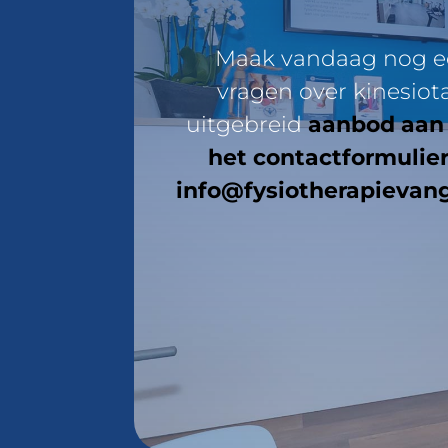
Maak vandaag nog ee
vragen over kinesiot
uitgebreid
aanbod aan
het contactformulie
info@fysiotherapievangi