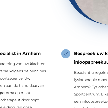
pecialist in Arnhem
Bespreek uw kl
N
inloopspreeku
nadering van uw klachten
rapie volgens de principes
Beoefent u regelma
Sportsscience. Uw
fysiotherapie moet
t en aan de hand daarvan
Arnhem? Fysiother
rogramma op maat
Sportcentrum. Elke
iotherapeut doorloopt.
een inloopspreeku
eleiding van onze