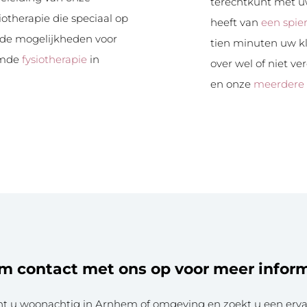
terechtkunt met uw
iotherapie die speciaal op
heeft van
een spie
 de mogelijkheden voor
tien minuten uw k
temde
fysiotherapie
in
over wel of niet ve
en onze
meerdere
 contact met ons op voor meer infor
t u woonachtig in Arnhem of omgeving en zoekt u een erv