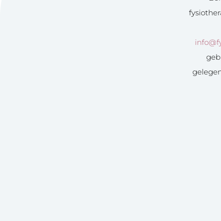
fysiothe
info@fy
geb
gelegen