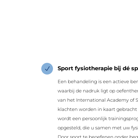
Sport fysiotherapie bij dé s
N
Een behandeling is een actieve be
waarbij de nadruk ligt op oefenthe
van het International Academy of 
klachten worden in kaart gebrach
wordt een persoonlijk trainingsp
opgesteld, die u samen met uw fys
Door sport te beoefenen onder beg