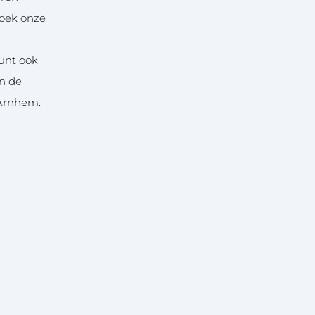
zoek onze
unt ook
in de
 Arnhem.