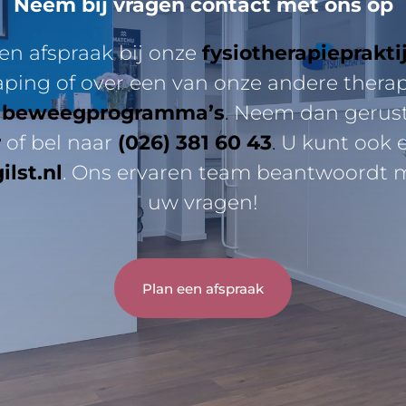
Neem bij vragen contact met ons op
n afspraak bij onze
fysiotherapieprakt
aping of over een van onze andere thera
 beweegprogramma’s
.
Neem dan gerust 
r
of bel naar
(026) 381 60 43
.
U kunt ook e
lst.nl
. Ons ervaren team beantwoordt me
uw vragen!
Plan een afspraak