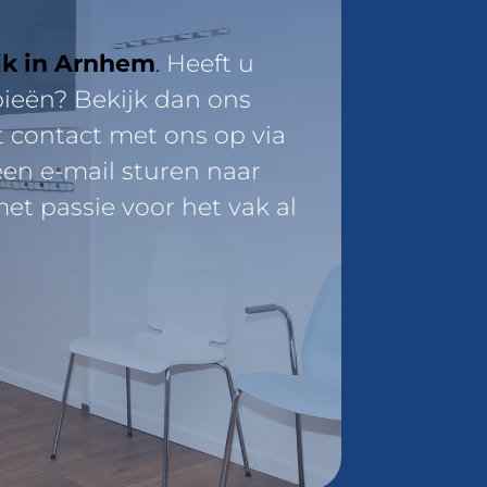
ijk in Arnhem
.
Heeft u
pieën? Bekijk dan ons
contact met ons op via
en e-mail sturen naar
t passie voor het vak al