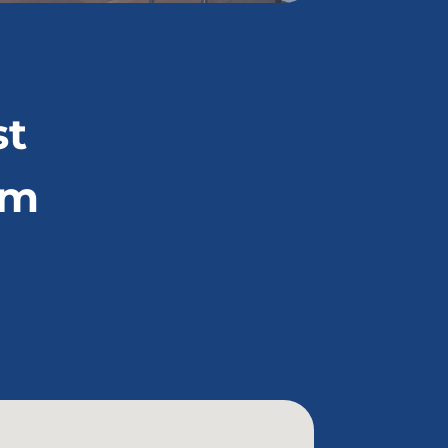
st
em