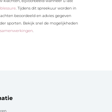
 klachten, bijvoorbeeld wanneer u last
rblessure
. Tijdens dit spreekuur worden in
lachten beoordeeld en advies gegeven
rder sporten. Bekijk snel de mogelijkheden
 samenwerkingen
.
matie
aren